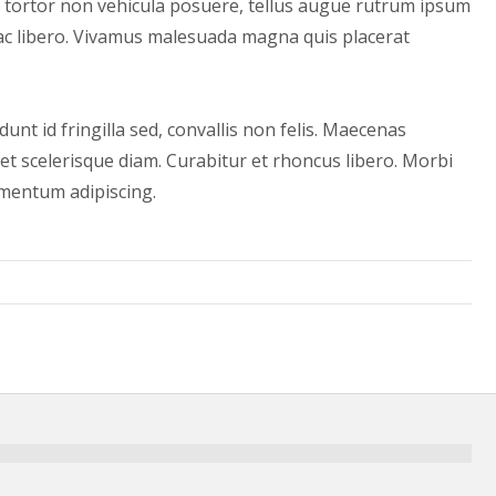
tortor non vehicula posuere, tellus augue rutrum ipsum
ac libero. Vivamus malesuada magna quis placerat
unt id fringilla sed, convallis non felis. Maecenas
et scelerisque diam. Curabitur et rhoncus libero. Morbi
ermentum adipiscing.