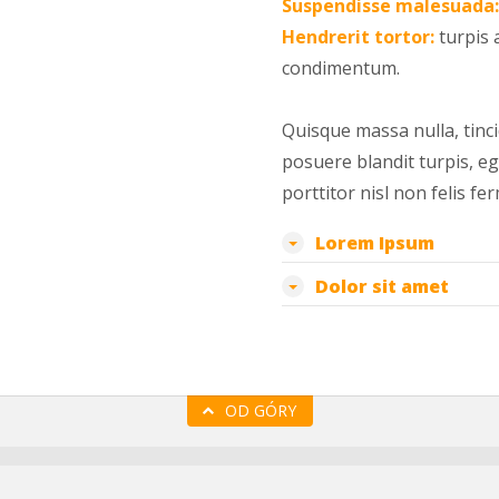
Suspendisse malesuada:
Hendrerit tortor:
turpis 
condimentum.
Quisque massa nulla, tincid
posuere blandit turpis, eg
porttitor nisl non felis f
Lorem Ipsum
Dolor sit amet
OD GÓRY