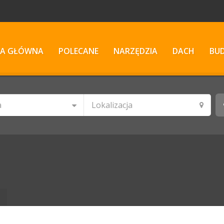
A GŁÓWNA
POLECANE
NARZĘDZIA
DACH
BU
a