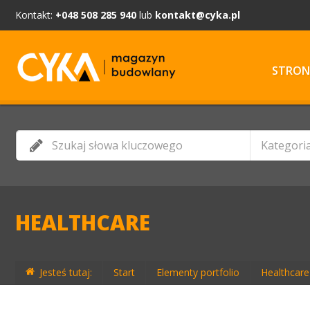
Kontakt:
+048 508 285 940
lub
kontakt@cyka.pl
STRON
Kategori
HEALTHCARE
Jesteś tutaj:
Start
Elementy portfolio
Healthcare