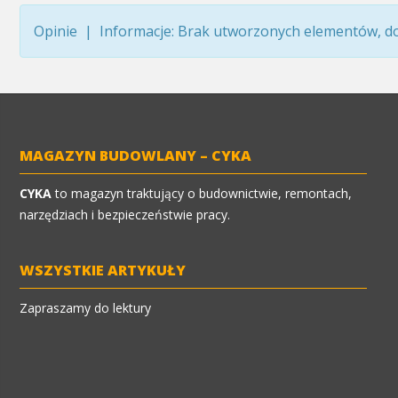
Opinie | Informacje: Brak utworzonych elementów, dod
MAGAZYN BUDOWLANY – CYKA
CYKA
to magazyn traktujący o budownictwie, remontach,
narzędziach i bezpieczeństwie pracy.
WSZYSTKIE ARTYKUŁY
Zapraszamy do lektury