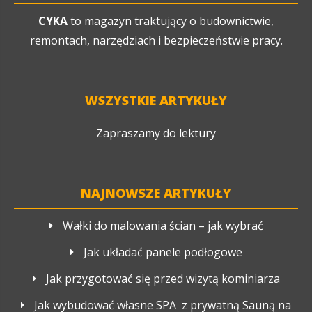
profesjonalny serwis narzędzi gdzie
CYKA
to magazyn traktujący o budownictwie,
przeprowadzane są naprawy gwarancyjne
remontach, narzędziach i bezpieczeństwie pracy.
pogwarancyjne oraz dobrze wyposażon
magazyn.
WSZYSTKIE ARTYKUŁY
Zapraszamy do lektury
NAJNOWSZE ARTYKUŁY
Wałki do malowania ścian – jak wybrać
Jak układać panele podłogowe
Jak przygotować się przed wizytą kominiarza
Jak wybudować własne SPA z prywatną Sauną na